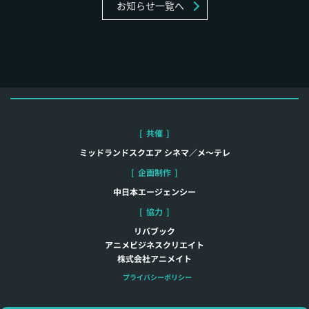
お知らせ一覧へ
[
共催
]
ミッドランドスクエア シネマ／メ～テレ
[
企画制作
]
中日本エージェンシー
[
協力
]
リバブック
アニメビジネスクリエイト
株式会社アニメイト
プライバシーポリシー
©手塚プロダクション／METROPOLIS製作
©臼井儀人／双葉社・シンエイ・テレ