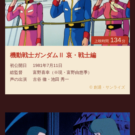
134
上映時間
分
機動戦士ガンダムⅡ 哀・戦士編
初公開日
1981年7月11日
総監督
富野喜幸（※現・富野由悠季）
声の出演
古谷 徹・池田 秀一
© 創通・サンライズ