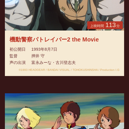
113
上映時間
分
機動警察パトレイバー2 the Movie
初公開日
1993年8月7日
監督
押井 守
声の出演
富永みーな・古川登志夫
©1993 HEADGEAR / BANDAI VISUAL / TOHOKUSHINSHA / Production I.G