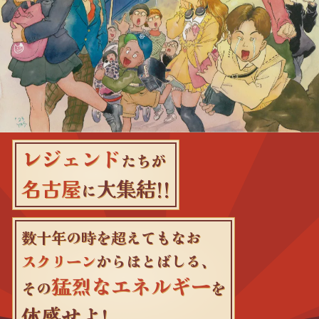
レジェンド
たちが
名古屋
大集結!!
に
数十年の時を超えてもなお
スクリーン
からほとばしる、
猛烈なエネルギー
その
を
体感せよ!