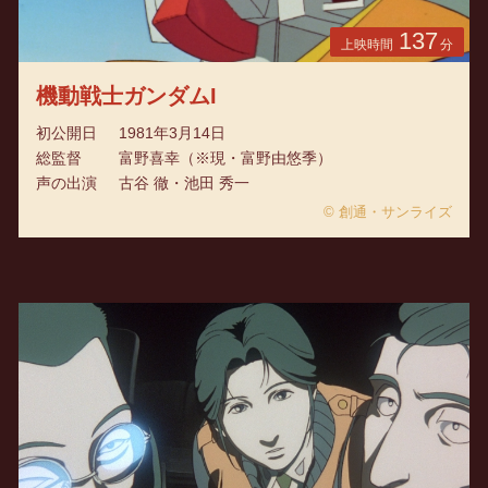
137
上映時間
分
機動戦士ガンダムI
初公開日
1981年3月14日
総監督
富野喜幸（※現・富野由悠季）
声の出演
古谷 徹・池田 秀一
© 創通・サンライズ