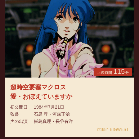
115
上映時間
分
超時空要塞マクロス
愛・おぼえていますか
初公開日
1984年7月21日
監督
石黒 昇・河森正治
声の出演
飯島真理・長谷有洋
©1984 BIGWEST