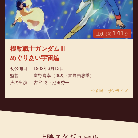
141
上映時間
分
機動戦士ガンダムⅢ
めぐりあい宇宙編
初公開日
1982年3月13日
監督
富野喜幸（※現・富野由悠季）
声の出演
古谷 徹・池田秀一
© 創通・サンライズ
上映スケジュール