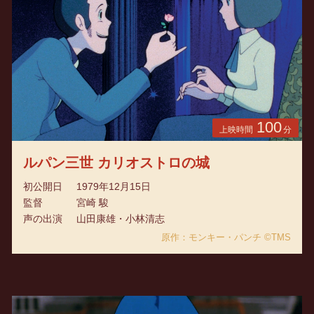
100
上映時間
分
ルパン三世 カリオストロの城
初公開日
1979年12月15日
監督
宮崎 駿
声の出演
山田康雄・小林清志
原作：モンキー・パンチ ©TMS