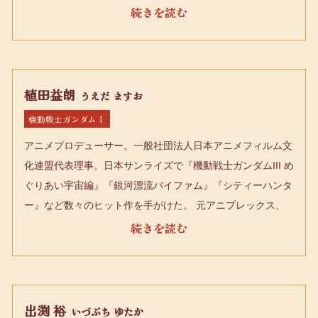
副社長に就任。現在は、(株)KADOKAWA 上級顧問 エグゼク
ティブ・フェロー、ZEN大学歴史アーカイブ研究センター
副所長、KADOKAWAアニメ・声優アカデミーおよび
KADOKAWAマンガアカデミー 名誉アカデミー長。その他、
(一社)外国映画輸入配給協会 顧問、(一社)アニメツーリズム
植田益朗
うえだ ますお
協会 副理事長、新潟国際アニメーション映画祭 フェスティ
機動戦士ガンダムⅠ
バル・ディレクターなどを務める。
アニメプロデューサー。一般社団法人日本アニメフィルム文
化連盟代表理事。日本サンライズで『機動戦士ガンダムIII め
ぐりあい宇宙編』『銀河漂流バイファム』『シティーハンタ
ー』など数々のヒット作を手がけた。 元アニプレックス、
A-1P ictures社長。
出渕 裕
いづぶち ゆたか