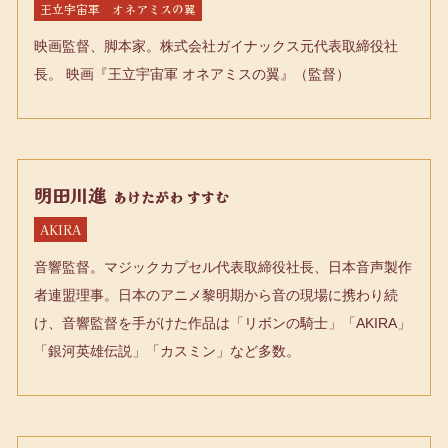
王立宇宙軍 オネアミスの翼
映画監督、脚本家。株式会社ガイナックス元代表取締役社
長。 映画『王立宇宙軍 オネアミスの翼』（監督）
明田川進
あけたがわ すすむ
AKIRA
音響監督。マジックカプセル代表取締役社長、日本音声製作
者連盟理事。日本のアニメ黎明期から音の現場に携わり続
け、音響監督を手がけた作品は「リボンの騎士」「AKIRA」
「銀河英雄伝説」「カスミン」など多数。