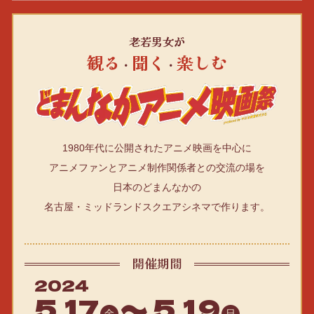
老若男女が
観る
聞く
楽しむ
・
・
1980年代に公開されたアニメ映画を中心に
アニメファンとアニメ制作関係者との交流の場を
日本のどまんなかの
名古屋・ミッドランドスクエアシネマで作ります。
開催期間
2024
5.17
〜
5.19
金
日