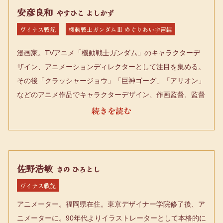
安彦良和
やすひこ よしかず
ヴイナス戦記
機動戦士ガンダムⅢ めぐりあい宇宙編
漫画家。TVアニメ「機動戦士ガンダム」のキャラクターデ
ザイン、アニメーションディレクターとして注目を集める。
その後「クラッシャージョウ」「巨神ゴーグ」「アリオン」
などのアニメ作品でキャラクターデザイン、作画監督、監督
を務める。1989年公開の劇場アニメ「ヴイナス戦記」を最
後にアニメ業界から身を引き、マンガ家として活躍。2015
年には自身がマンガ原作者であるアニメ「機動戦士ガンダム
THE ORIGIN」にて25年ぶりにアニメ業界に復帰し、総監督
を務めた。その後、2022年に『機動戦士ガンダム ククル
佐野浩敏
さの ひろとし
ス・ドアンの島』が公開。監督を務めた。
ヴイナス戦記
アニメーター。福岡県在住。東京デザイナー学院修了後、ア
ニメーターに。90年代よりイラストレーターとして本格的に