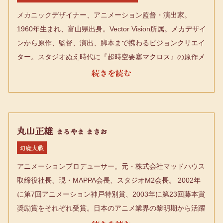
メカニックデザイナー、アニメーション監督・演出家。
1960年生まれ、富山県出身。Vector Vision所属。メカデザイ
ンから原作、監督、演出、脚本まで携わるビジョンクリエイ
ター。スタジオぬえ時代に『超時空要塞マクロス』の原作メ
ンバーとして参加。メカデザインのみならずコンテや脚本な
どを手掛け、劇場版『超時空要塞マクロス 愛・おぼえてい
ますか』にて監督デビュー。現在に至るまでほぼ全ての『マ
クロス』シリーズをバルキリーデザイン・原作・監督・総監
督などの立場で主導する。メカデザイナーとしての代表作は
丸山正雄
まるやま まさお
他に『アーマード・コア』『新世紀ＧＰＸサイバーフォーミ
幻魔大戦
ュラ』『機動戦士ガンダム0083 STARDUST MEMORY』
アニメーションプロデューサー。元・株式会社マッドハウス
『交響詩篇エウレカセブン』など多数。『天空のエスカフロ
取締役社長、現・MAPPA会長、スタジオM2会長。 2002年
ーネ』『地球少女アルジュナ』『創聖のアクエリオン』
に第7回アニメーション神戸特別賞、2003年に第23回藤本賞
『AKB0048 next stage』などのオリジナル作品も幅広く発
奨励賞をそれぞれ受賞。日本のアニメ業界の黎明期から活躍
表。2025年の日本国際博覧会（関西・大阪万博）では「い
している。1965年に虫プロダクション（旧）に入社。1970