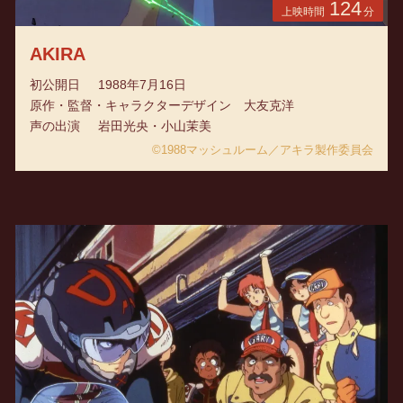
124
上映時間
分
AKIRA
初公開日
1988年7月16日
原作・監督・キャラクターデザイン
大友克洋
声の出演
岩田光央・小山茉美
©1988マッシュルーム／アキラ製作委員会