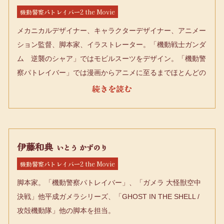
機動警察パトレイバー2 the Movie
メカニカルデザイナー、キャラクターデザイナー、アニメー
ション監督、脚本家、イラストレーター。「機動戦士ガンダ
ム 逆襲のシャア」ではモビルスーツをデザイン。「機動警
察パトレイバー」では漫画からアニメに至るまでほとんどの
レイバーやその他メカデザインを担当。「ラーゼフォン」に
て初監督。「宇宙戦艦ヤマト2199」では総監督を担当。
2024年は「メタリックルージュ」のシリーズ構成・総監督
を務める。
伊藤和典
いとう かずのり
機動警察パトレイバー2 the Movie
脚本家。「機動警察パトレイバー」、「ガメラ 大怪獣空中
決戦」他平成ガメラシリーズ、「GHOST IN THE SHELL /
攻殻機動隊」他の脚本を担当。