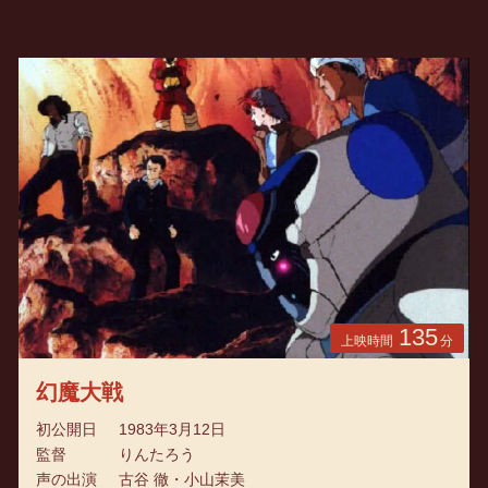
135
上映時間
分
幻魔大戦
初公開日
1983年3月12日
監督
りんたろう
声の出演
古谷 徹・小山茉美