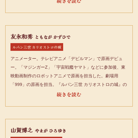
のちめぐる冒険」を担当とするテーマ事業プロデューサーに
年にはTVアニメ「あしたのジョー」を世に送り出した。
就任している。
1972年にマッドハウスを設立。数々のTVアニメやOVAを手
がけた。劇場映画では、今敏監督の全作品『PERFECT
BLUE』（97）、『千年女優』（02）、『東京ゴッドファー
友永和秀
ともなが かずひで
ザーズ』（03）、『パプリカ』（06）を企画・プロデュー
ルパン三世 カリオストロの城
ス。2006年には細田守監督の『時をかける少女』をプロデ
アニメーター。テレビアニメ「デビルマン」で原画デビュ
ュースし、次作『サマーウォーズ』も担当する。片渕須直監
ー。「マジンガーZ」「宇宙戦艦ヤマト」などに参加後、東
督作品『この世界の片隅に』に企画として立ち上げから携わ
映動画制作のロボットアニメで原画を担当した。劇場用
った。現在はMAPPA会長、スタジオM2会長を務める。
「999」の原画を担当。『ルパン三世 カリオストロの城』の
カーチェイスを手掛けた。1980年にテレコム・アニメーシ
ョンフィルムに入社。近藤喜文と『リトル・ニモ』の3分半
のパイロット版を制作し、アメリカのアニメ業界で評判を呼
んだ。2015年、ルパン三世TVシリーズ「part4」の総監督を
担当。
山賀博之
やまが ひろゆき