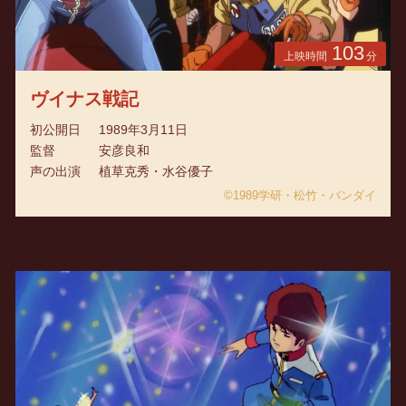
103
上映時間
分
ヴイナス戦記
初公開日
1989年3月11日
監督
安彦良和
声の出演
植草克秀・水谷優子
©1989学研・松竹・バンダイ