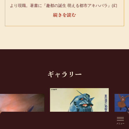
より現職。著書に『趣都の誕生 萌える都市アキハバラ』(幻
冬舎、2003年)など。ヴェネチア・ビエンナーレ第9回国際
建築展日本館「おたく:人格=空間=都市」展（2004年、イタ
リア）にて日本SF大会星雲賞受賞。「吾妻ひでお美少女実
験室」展（2011年、明治大学博物館）、「『リトルウィッ
チアカデミア』とアニメミライ～等身大原動画でみる作画の
魔術～」展（2014年、アーツ千代田3331）、ジャポニスム
2018「MANGA↔TOKYO」（2018年、フランス）などのキ
ュレーションや展示デザインを務める。明治大学にてマンガ
ギャラリー
R / BANDAI VISUAL /
とサブカルチャーの専門図書館である「米沢嘉博記念図書
/ Production I.G
© 創通・サンライズ
原作：モンキー・パンチ ©TMS
©1984 BIGWE
館」の開設、ならびに将来的なマンガ・アニメ・ゲーム・特
撮の複合アーカイブ施設の計画に関わる。
メニュー