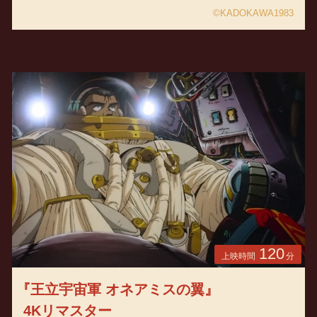
©KADOKAWA1983
120
上映時間
分
『王立宇宙軍 オネアミスの翼』
4Kリマスター