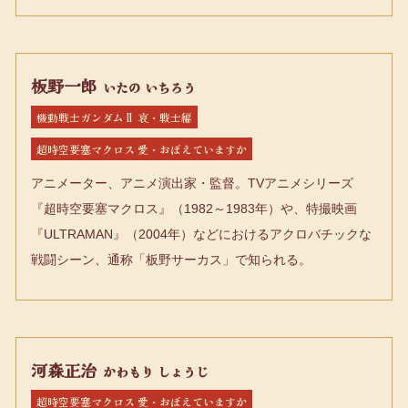
板野一郎
いたの いちろう
機動戦士ガンダムⅡ 哀・戦士編
超時空要塞マクロス 愛・おぼえていますか
アニメーター、アニメ演出家・監督。TVアニメシリーズ
『超時空要塞マクロス』（1982～1983年）や、特撮映画
『ULTRAMAN』（2004年）などにおけるアクロバチックな
戦闘シーン、通称「板野サーカス」で知られる。
河森正治
かわもり しょうじ
超時空要塞マクロス 愛・おぼえていますか