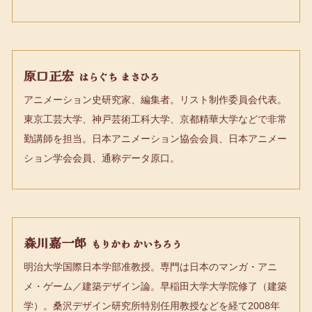
クターデザイン、作画監督）。（ＯＶＡ）「宇宙の騎士テッ
カマンブレードＩＩ」（キャラクターデザイン）。（ＴＶ）
「機動武闘伝Ｇガンダム」（メカニカルディレクター）。
1996年（ＴＶ）「天空のエスカフローネ」（メカニカルデ
原口正宏
はらぐち まさひろ
ィレクター）。2000年（劇場）「ＥＳＣＡＦＬＯＷＮＥ」
アニメーション史研究家、編集者。リスト制作委員会代表。
（メカ作画監督）。「0083」「Gガンダム」でメカニカル作
東京工芸大学、神戸芸術工科大学、京都精華大学などで非常
画監督を務めた。ガンダムイラストレーションの第一人者。
勤講師を担当。日本アニメーション協会会員、日本アニメー
ション学会会員、通称データ原口。
森川嘉一郎
もりかわ かいちろう
明治大学国際日本学部准教授。専門は日本のマンガ・アニ
メ・ゲーム／建築デザイン論。早稲田大学大学院修了（建築
学）。桑沢デザイン研究所特別任用教授などを経て2008年