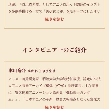
活躍。『ロボ描き屋』としてアニメロボット関連のイラスト
を多数手掛ける一方で「美少女と卵」をモチーフにしたオリ
ジナルイラストを精力的に発表し続けている。代表アニメ作
品リストに、1982年（ＴＶ）「魔境伝説アクロバンチ」
（動画）。「さすがの猿飛」（動画）。1983年（ＴＶ）
「プラレス３四郎」（動画→原画）。1984年（ＯＶＡ）
「ＢＩＲＴＨ」（第２原画）。1985年（ＴＶ）「機動戦士
インタビュアーのご紹介
Ｚガンダム」（原画）。1986年（ＴＶ）「マシンロボ ク
ロノスの大逆襲」（原画）。1987年（ＯＶＡ）「超獣機神
ダンクーガＧＯＤ ＢＬＥＳＳ ＤＡＮＣＯＵＧＡＲ」（メ
氷川竜介
ひかわ りゅうすけ
カ作画監督）。1989年（劇場）「ヴイナス戦記」（メカニ
アニメ・特撮研究家、明治大学大学院特任教授、認定NPO法
カル作画監督）・フリーランスのアニメーターとなる。
人アニメ特撮アーカイブ機構（ATAC）副理事長。主な著書
1991年（ＯＶＡ）「機動戦士ガンダム００８３ ＳＴＡＲ
に「安彦良和アニメーション原画集『機動戦士ガンダ
ＤＵＳＴ ＭＥＭＯＲＹ」（総メカニカル作画監督）・この
ム』」、「日本アニメの革新 歴史の転換点となった変化の
頃よりイラストレーターとしての活動が本格化。1994年
構造分析」（いずれもKADOKAWA）など。
（ＯＶＡ）「ＢＯＵＮＴＹ ＤＯＧ 月面のイヴ」（キャラ