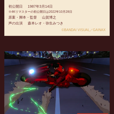
初公開日
1987年3月14日
※4Kリマスターの初公開日は2022年10月28日
原案・脚本・監督
山賀博之
声の出演
森本レオ・弥生みつき
©BANDAI VISUAL／GAINAX