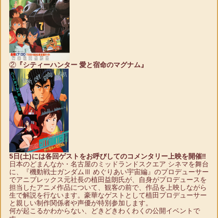
②
『シティーハンター 愛と宿命のマグナム』
5日(土)には各回ゲストをお呼びしてのコメンタリー上映を開催‼
日本のどまんなか・名古屋のミッドランドスクエア シネマを舞台
に、『機動戦士ガンダムⅢ めぐりあい宇宙編』のプロデューサー
でアニプレックス元社長の植田益朗氏が、自身がプロデュースを
担当したアニメ作品について、観客の前で、作品を上映しながら
生で解説を行ないます。豪華なゲストとして植田プロデューサー
と親しい制作関係者や声優が特別参加します。
何が起こるかわからない、どきどきわくわくの公開イベントで