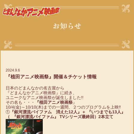
お知らせ
2024.9.6
『植田アニメ映画祭』開催＆チケット情報
日本のどまんなかの名古屋から
『どまんなかアニメ映画祭』に続き、
ユニークなアニメ映画祭が誕生しました!!
その名も・・・
『植田アニメ映画祭
』
10/4(金)～10/10(木)までの一週間、２つのプログラムを上映‼
①
『銀河漂流バイファム 消えた12人』＋ 『いつまでも13人』
（ 『銀河漂流バイファム』 TVシリーズ最終回）2本立て